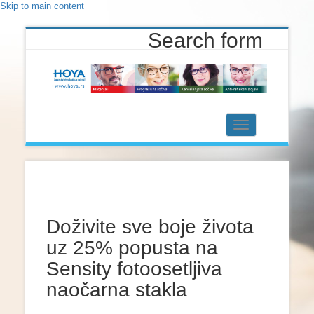
Skip to main content
Search form
Toggle
navigation
Doživite sve boje života
uz 25% popusta na
Sensity fotoosetljiva
naočarna stakla