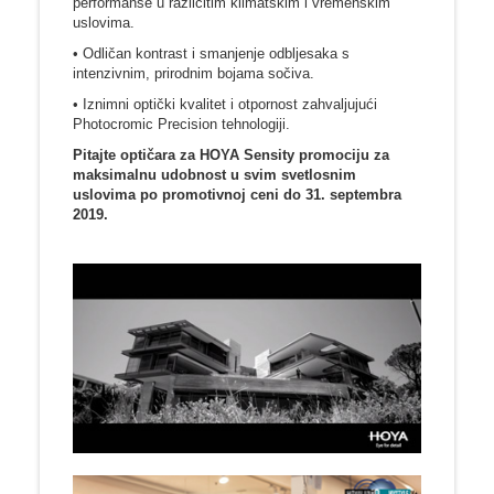
performanse u različitim klimatskim i vremenskim
uslovima.
• Odličan kontrast i smanjenje odbljesaka s
intenzivnim, prirodnim bojama sočiva.
• Iznimni optički kvalitet i otpornost zahvaljujući
Photocromic Precision tehnologiji.
Pitajte optičara za HOYA Sensity promociju za
maksimalnu udobnost u svim svetlosnim
uslovima po promotivnoj ceni do 31. septembra
2019.