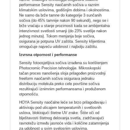
performanse Sensity naočarnih sočiva u raznim
klimatskim uslovima, godišnjim dobima i okolnostima.
Ne samo da brže tamne do kategorije 3 sunčanih
sočiva (do 45% tamnije nakon 90 sekundi), nego se i
brže vraćaju u stanje prozirnosti kada se ambijentalna
intenzivnost svetlosti smanji (do 23% svetlije nakon
jednog minuta). Tokom menjanja boje sočiva,
osigurana je potpuna UV zaštita. Sensity klijentima
omogućuje najveću udobnost i najbolju zaštitu.
Izvrsna otpornost i performanse
Sensity fotoosjetljiva sočiva izrađena su korištenjem
Photocromic Precision tehnologije. Mikroskopski
tačan proces nanošenja sloja prilagođen proizvodnji
freeform naočarnih sočiva osigurava jednaku
distribuciju molekula preko cele površine sočiva
rezultirajući iznimnim performansama i produženom
otpornošću.
HOYA Sensity naočalne leće se brzo prilagođavaju i
aktiviraju pod uticajem temperaturnih i svetlosnih
uslova, blokirajući štetne UV zrake. Štite oči od
blještavosti štetnog delovanja svetla, zadržavajući
ravnotežu između jasnoće vida i količine zatamnjenja
za udobnost u svim svelosnim uslovima.