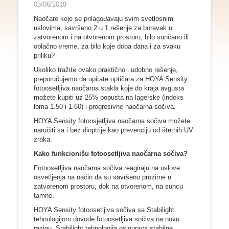
03/06/2019
Naočare koje se prilagođavaju svim svetlosnim
uslovima, savršeno 2 u 1 rešenje za boravak u
zatvorenom i na otvorenom prostoru, bilo sunčano ili
oblačno vreme, za bilo koje doba dana i za svaku
priliku?
Ukoliko tražite ovako praktično i udobno rešenje,
preporučujemo da upitate optičara za HOYA Sensity
fotoosetljiva naočarna stakla koje do kraja avgusta
možete kupiti uz 25% popusta na lagerske (indeks
loma 1.50 i 1.60) i progresivne naočarna sočiva.
HOYA Sensity fotoosjetljiva naočarna sočiva možete
naručiti sa i bez dioptrije kao prevenciju od štetnih UV
zraka.
Kako funkcionišu fotoosetljiva naočarna sočiva?
Fotoosetljiva naočarna sočiva reagiraju na uslove
osvetljenja na način da su savršeno prozirne u
zatvorenom prostoru, dok na otvorenom, na suncu
tamne.
HOYA Sensity fotoosetljiva sočiva sa Stabilight
tehnologijom dovode fotoosetljiva sočiva na novu
razinu. Stabilight tehnologija osigurava stabilne