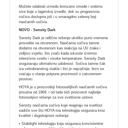
Možete odabrati između bronzano smeđe i srebrno
sive boje u lagerskoj izvedbi, dok su progresivna
sočiva dostupna još i u smaragdno zelenoj boji
naočarnih sočiva.
NOVO - Sensity Dark
Sensity Dark je odlično rešenje ukoliko puno vremena
provodite na otvorenom. Naočarna sočiva tamne
dodatno na otvorenom kao reakcija na UV zrake i
vidljivo svjetlo, što znači kada iskusite iznimno
intenzivno svetlo i visoke temperature, Sensity Dark
osiguravaju ultimativnu udobnost. Sočiva tamne čak
iza vetrobranskog stakla i što je najvažnije, brzo se
vraćaju u stanje potpune prozirnosti u zatvorenom
prostoru.
HOYA je u proizvodnji fotoosetljlivih naočarnih sočiva
prisutna od 1969. i od tada teži proizvesti najbolje
fotoosetjivo rešenje za sve svetlosne uslove.
Sensity naočarna sočiva koje reagiraju na svetlost
sadrže sve što HOYA-ina tehnologija osigurava kroz
kvalitet i dugotrajnost nošenja:
• Stabilight tehnologiju koja osigurava konzistentne